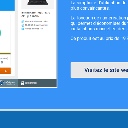
La simplicité d’utilisation de
plus convaincantes.
La fonction de numérisation 
qui permet d'économiser du t
installations manuelles des p
Ce produit est au prix de 19,
Visitez le site w