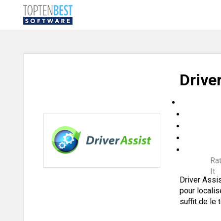
Drive
Ra
It
Driver Assi
pour localis
suffit de le