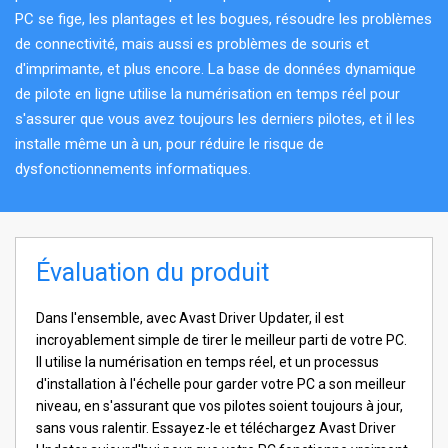
PC se fige, les plantages et les bogues, résoudre les problèmes
de connectivité, mais aussi es problèmes de souris et
d'imprimante, et plus encore. La base de données dynamique
de pilote en ligne utilise la numérisation en temps réel pour
s'assurer que vous avez toujours les derniers pilotes, et il les
installe même un à un, pour réduire le risque de
dysfonctionnements informatiques.
Évaluation du produit
Dans l'ensemble, avec Avast Driver Updater, il est
incroyablement simple de tirer le meilleur parti de votre PC.
Il utilise la numérisation en temps réel, et un processus
d'installation à l'échelle pour garder votre PC a son meilleur
niveau, en s'assurant que vos pilotes soient toujours à jour,
sans vous ralentir. Essayez-le et téléchargez Avast Driver