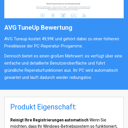
AVG TuneUp Bewertung
AVG Tuneup kostet 49,99€ und gehört dabei zu einer höheren
Preisklasse der PC-Reperatur-Progamme.
Dennoch bietet es einen großen Mehrwert: es verfügt über eine
einfache und detaillierte Benutzeroberfläche und führt
gründliche Reperaturfunktionen aus. Ihr PC wird automatisch
gewartet und läuft dadurch wieder reibungslos.
Produkt Eigenschaft:
Reinigt Ihre Registrierungen automatisch
Wenn Sie
möchten, dass Ihr Windows-Betriebssystem so funktioniert,