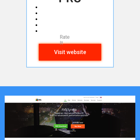
Rate
It
Visit website