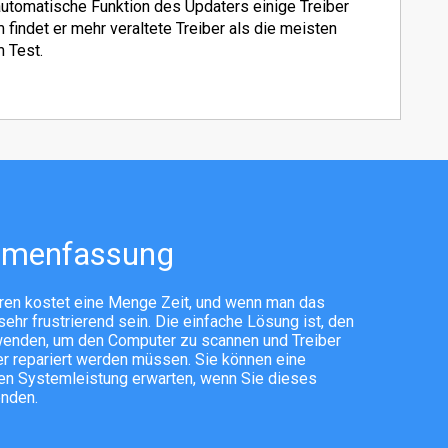
utomatische Funktion des Updaters einige Treiber
findet er mehr veraltete Treiber als die meisten
 Test.
mmenfassung
ieren kostet eine Menge Zeit, und wenn man das
ehr frustrierend sein. Die einfache Lösung ist, den
wenden, um den Computer zu scannen und Treiber
oder repariert werden müssen. Sie können eine
en Systemleistung erwarten, wenn Sie dieses
enden.