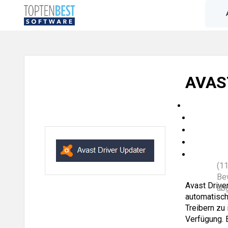
AVAST
(11
Be
Avast Drive
ab
automatisch
Treibern zu 
Verfügung. 