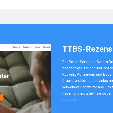
TTBS-Rezens
Der Smart Scan des Avasts Driv
beschädigte Treiber und löst 
Ruckeln, Aufhängen und Bugs 
Druckerprobleme und vieles me
verwendet Echtzeitscans, um z
haben und installiert sie soga
reduzieren.