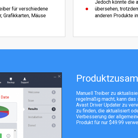
Jedoch könnte die a
eiber für verschiedene
übersehen, trotzdem 
r, Grafikkarten, Mäuse
anderen Produkte im
Produktzusa
Manuell Treiber zu aktualis
regelmäßig macht, kann das s
Avast Driver Updater zu ver
zu finden, die aktualisiert 
Verbesserung der allgemein
Produkt für nur $49.99 verw