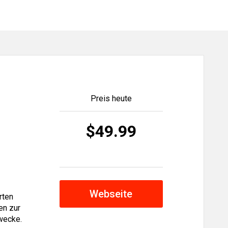
Preis heute
$49.99
Webseite
rten
en zur
zwecke.